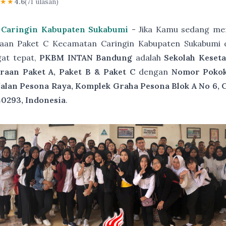
★★★
4.6
(71 ulasan)
 Caringin Kabupaten Sukabumi
- Jika Kamu sedang men
raan Paket C Kecamatan Caringin Kabupaten Sukabumi 
gat tepat,
PKBM INTAN Bandung
adalah
Sekolah Keset
raan Paket A, Paket B & Paket C
dengan
Nomor Pokok 
Jalan Pesona Raya, Komplek Graha Pesona Blok A No 6, 
40293, Indonesia
.