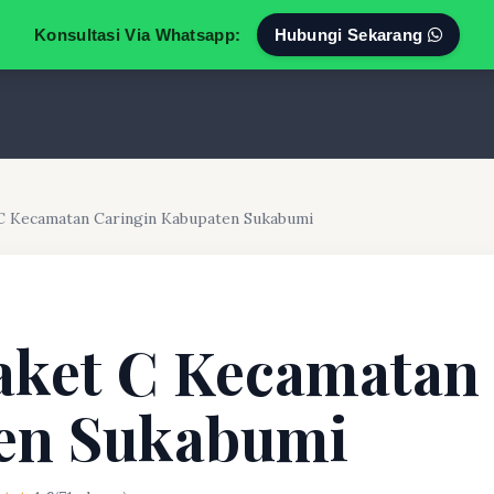
Konsultasi Via Whatsapp:
Hubungi Sekarang
 C Kecamatan Caringin Kabupaten Sukabumi
aket C Kecamatan
en Sukabumi