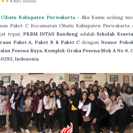
★★★
4.8
(83 ulasan)
 Cibatu Kabupaten Purwakarta
- Jika Kamu sedang men
raan Paket C Kecamatan Cibatu Kabupaten Purwakarta 
gat tepat,
PKBM INTAN Bandung
adalah
Sekolah Keset
raan Paket A, Paket B & Paket C
dengan
Nomor Pokok 
Jalan Pesona Raya, Komplek Graha Pesona Blok A No 6, 
40293, Indonesia
.