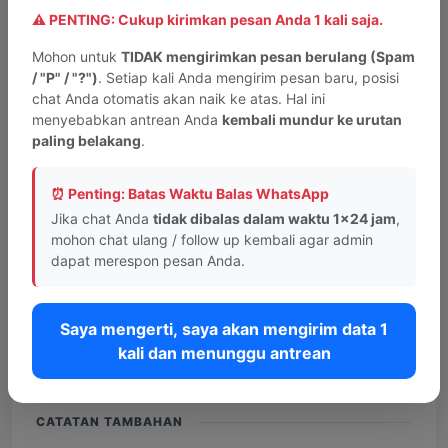
⚠️ PENTING: Cukup kirimkan pesan Anda 1 kali saja.
Tanggal Lahir
*
Mohon untuk
TIDAK mengirimkan pesan berulang (Spam
/ "P" / "?")
. Setiap kali Anda mengirim pesan baru, posisi
chat Anda otomatis akan naik ke atas. Hal ini
menyebabkan antrean Anda
kembali mundur ke urutan
paling belakang
.
Apakah Warga Belajar Tinggal/Bekerja di Luar
Negeri?
*
⏰ Penting: Batas Waktu Balas WhatsApp
Jika chat Anda
tidak dibalas dalam waktu 1x24 jam
,
mohon chat ulang / follow up kembali agar admin
dapat merespon pesan Anda.
TUJUAN PROGRAM
Program
*
Saya mengerti, saya akan mengirim data 1
kali dan menunggu antrean
CATATAN TAMBAHAN