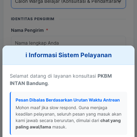
IDENTITAS PENGIRIM
Nama Pengirim
*
ℹ️ Informasi Sistem Pelayanan
Nomor WhatsApp
*
Selamat datang di layanan konsultasi
PKBM
INTAN Bandung
.
Asal Daerah
*
Pesan Dibalas Berdasarkan Urutan Waktu Antrean
Mohon maaf jika slow respond. Guna menjaga
keadilan pelayanan, seluruh pesan yang masuk akan
Domisili Sekarang
*
kami jawab secara berurutan, dimulai dari
chat yang
paling awal/lama
masuk.