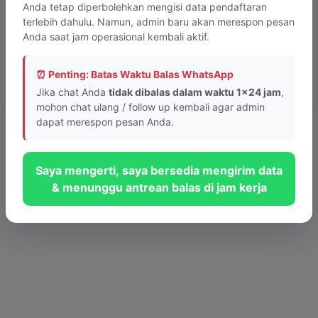
Anda tetap diperbolehkan mengisi data pendaftaran
terlebih dahulu. Namun, admin baru akan merespon pesan
Anda saat jam operasional kembali aktif.
Tombol tidak berfungsi? Lapor ke Webmaster
⏰ Penting: Batas Waktu Balas WhatsApp
© 2026 PKBM INTAN Bandung - Sistem Layanan Informasi Cepat
Jika chat Anda
tidak dibalas dalam waktu 1x24 jam
,
mohon chat ulang / follow up kembali agar admin
dapat merespon pesan Anda.
Saya mengerti, saya bersedia mengirim data
& menunggu antrean balas di jam kerja