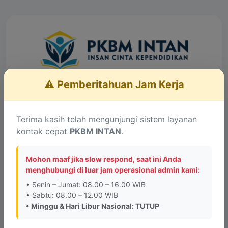
⚠️ Pemberitahuan Jam Kerja
Layanan Konsultasi
Lengkapi data untuk terhubung dengan Admin
Terima kasih telah mengunjungi sistem layanan
kontak cepat
PKBM INTAN
.
Informasi Penting:
PKBM INTAN tidak memiliki
kantor cabang di kota lain. Alamat kantor PKBM
Mohon maaf jika slow respond, saat ini Anda
INTAN hanya berada di
Jalan Pesona Raya, Perum
menghubungi di luar jam operasional admin kami:
Graha Pesona Blok A No. 6, Bandung
.
• Senin – Jumat: 08.00 – 16.00 WIB
• Sabtu: 08.00 – 12.00 WIB
• Minggu & Hari Libur Nasional: TUTUP
Saya menghubungi sebagai:
*